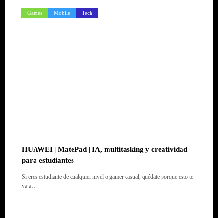
Games
Mobile
Tech
HUAWEI | MatePad | IA, multitasking y creatividad
para estudiantes
Si eres estudiante de cualquier nivel o gamer casual, quédate porque esto te
va a…