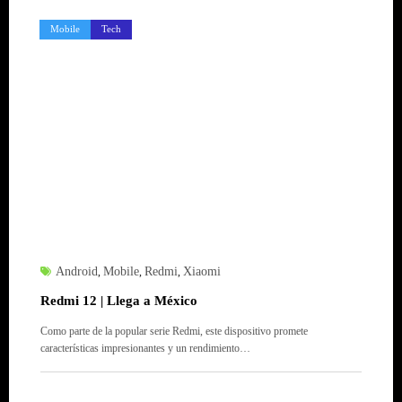
Mobile
Tech
Android
Mobile
Redmi
Xiaomi
,
,
,
Redmi 12 | Llega a México
Como parte de la popular serie Redmi, este dispositivo promete
características impresionantes y un rendimiento…