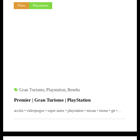
Films
Playstation
Gran Turismo
Playstation
Reseña
,
,
Premier | Gran Turismo | PlayStation
acción • videojuegos • super autos • playstation • nissan • nismo • gtr •…