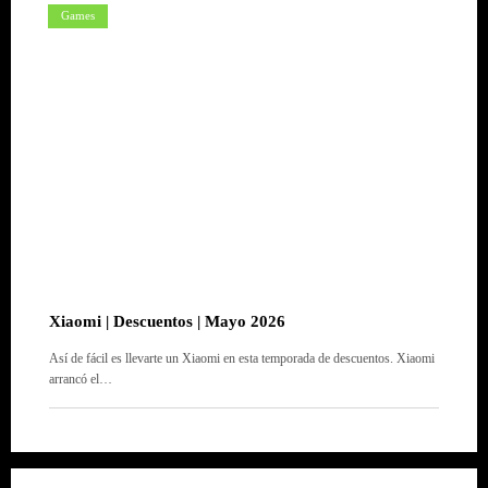
Games
Xiaomi | Descuentos | Mayo 2026
Así de fácil es llevarte un Xiaomi en esta temporada de descuentos. Xiaomi
arrancó el…