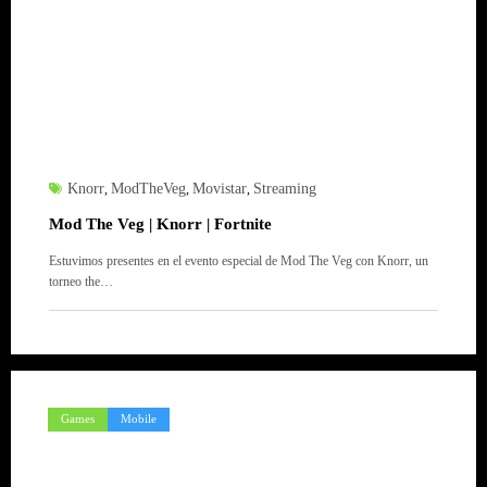
Knorr
ModTheVeg
Movistar
Streaming
,
,
,
Mod The Veg | Knorr | Fortnite
Estuvimos presentes en el evento especial de Mod The Veg con Knorr, un
torneo the…
Games
Mobile