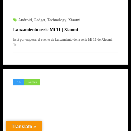
Android
Gadget
Technology
Xiaomi
,
,
,
Lanzamiento serie Mi 11 | Xiaomi
Está por empezar el evento de Lanzamiento de la serie Mi 11 de Xiaomi.
Te…
EA
Games
Translate »