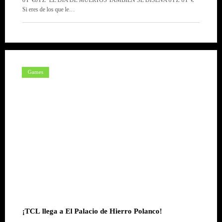
ðŸ’€ðŸŽ¨ EL DÍA DE MUERTOS TAMBIÉN SE DISEÑA ðŸŽ¨ðŸ’€
Si eres de los que le…
Games
¡TCL llega a El Palacio de Hierro Polanco!