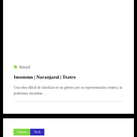
Jimxel
Insomnus | Naranjazul | Teatro
Una obra dificil de clasificar en un género por su representación creativa, la
podremos encontrar…
Games
Tech