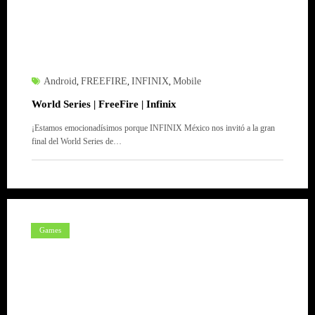
Android
FREEFIRE
INFINIX
Mobile
,
,
,
World Series | FreeFire | Infinix
¡Estamos emocionadísimos porque INFINIX México nos invitó a la gran
final del World Series de…
Games