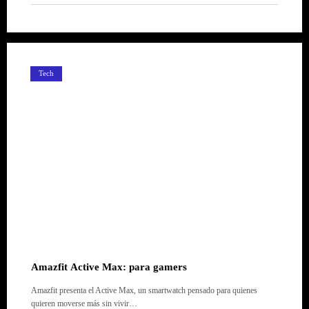
Tech
Amazfit Active Max: para gamers
Amazfit presenta el Active Max, un smartwatch pensado para quienes
quieren moverse más sin vivir…