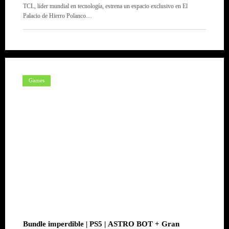
TCL, líder mundial en tecnología, estrena un espacio exclusivo en El
Palacio de Hierro Polanco…
Games
Bundle imperdible | PS5 | ASTRO BOT + Gran