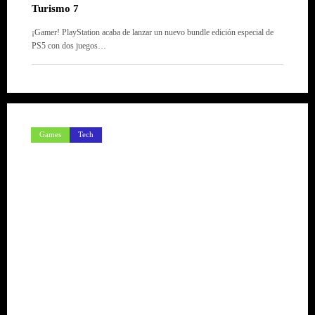
Turismo 7
¡Gamer! PlayStation acaba de lanzar un nuevo bundle edición especial de
PS5 con dos juegos…
Games
Tech