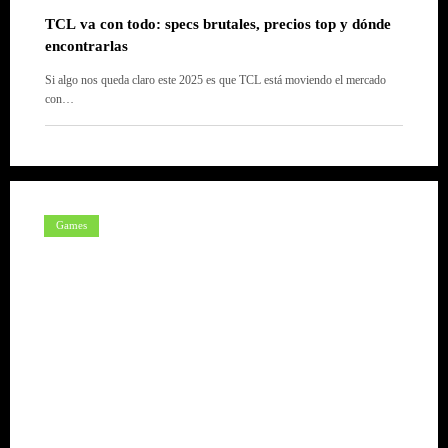
TCL va con todo: specs brutales, precios top y dónde
encontrarlas
Si algo nos queda claro este 2025 es que TCL está moviendo el mercado
con…
Games