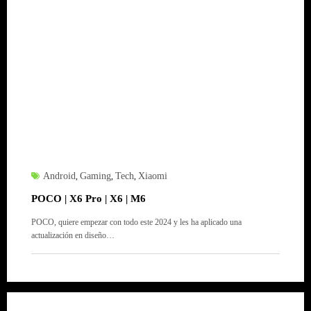
Android
Gaming
Tech
Xiaomi
,
,
,
POCO | X6 Pro | X6 | M6
POCO, quiere empezar con todo este 2024 y les ha aplicado una
actualización en diseño…