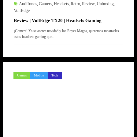
Audífonos
Gamers
Headsets
Retro
Review
Unboxing
,
,
,
,
,
,
VoltEdge
Review | VoltEdge TX20 | Headsets Gaming
¡Gamers! Ya se acerca navidad y los Reyes Magos, queremos mostrarles
estos headsets gaming que…
Games
Mobile
Tech