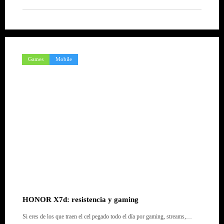
Games
Mobile
HONOR X7d: resistencia y gaming
Si eres de los que traen el cel pegado todo el día por gaming, streams,…