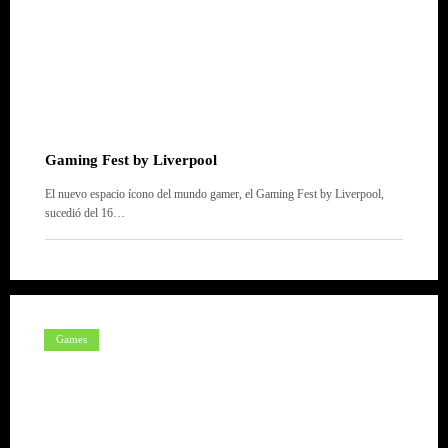
Gaming Fest by Liverpool
El nuevo espacio ícono del mundo gamer, el Gaming Fest by Liverpool,
sucedió del 16…
Games