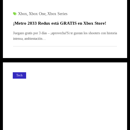
Xbox
Xbox One
Xbox Series
,
,
¡Metro 2033 Redux está GRATIS en Xbox Store!
Juegazo gratis por 3 días – ¡aprovecha!Si te gustan los shooters con historia
intensa, ambientación…
Tech