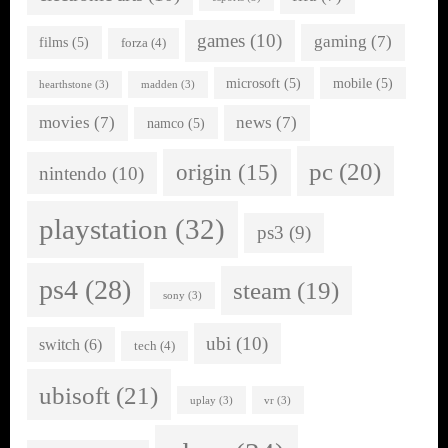
games
(10)
gaming
(7)
films
(5)
forza
(4)
microsoft
(5)
mobile
(5)
hearthstone
(3)
madden
(3)
movies
(7)
news
(7)
namco
(5)
pc
(20)
origin
(15)
nintendo
(10)
playstation
(32)
ps3
(9)
ps4
(28)
steam
(19)
sony
(3)
ubi
(10)
switch
(6)
tech
(4)
ubisoft
(21)
uplay
(3)
vr
(3)