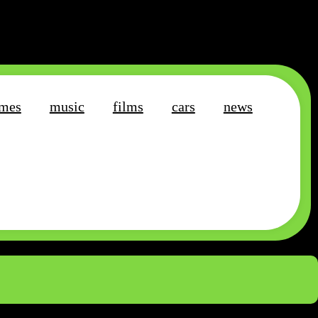
mes
music
films
cars
news