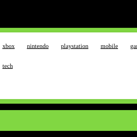
xbox
nintendo
playstation
mobile
ga
tech