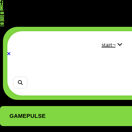
Saltar
al
contenido
start¬
GAMEPULSE