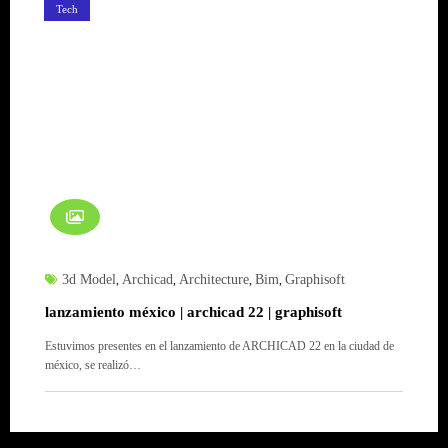
Tech
3d Model
Archicad
Architecture
Bim
Graphisoft
,
,
,
,
lanzamiento méxico | archicad 22 | graphisoft
Estuvimos presentes en el lanzamiento de ARCHICAD 22 en la ciudad de
méxico, se realizó…