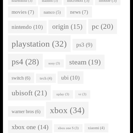
microsoft
(5)
mobile
(5)
hearthstone
(3)
madden
(3)
movies
(7)
news
(7)
namco
(5)
pc
(20)
origin
(15)
nintendo
(10)
playstation
(32)
ps3
(9)
ps4
(28)
steam
(19)
sony
(3)
ubi
(10)
switch
(6)
tech
(4)
ubisoft
(21)
uplay
(3)
vr
(3)
xbox
(34)
warner bros
(6)
xbox one
(14)
xiaomi
(4)
xbox one S
(3)