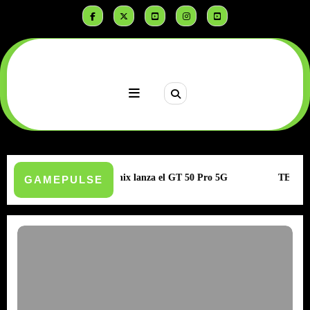
Saltar
al
contenido
para estudiantes
Infinix lanza el GT 50 Pro 5G
TECNO CAMON 5
GAMEPULSE