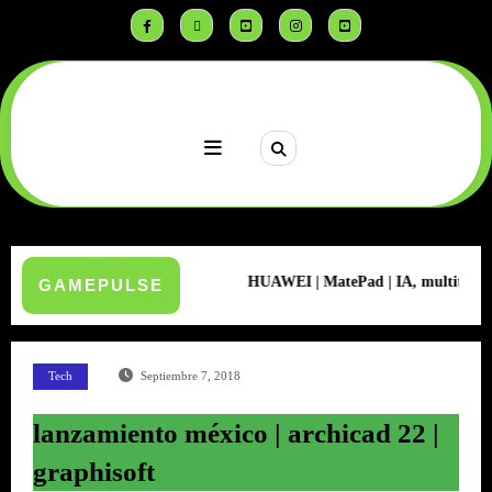
Saltar
al
contenido
| Mayo 2026
HUAWEI | MatePad | IA, multitasking y creativida
GAMEPULSE
Tech
Septiembre 7, 2018
lanzamiento méxico | archicad 22 |
graphisoft