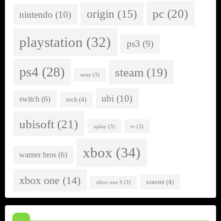
pc
(20)
origin
(15)
nintendo
(10)
playstation
(32)
ps3
(9)
ps4
(28)
steam
(19)
sony
(3)
ubi
(10)
switch
(6)
tech
(4)
ubisoft
(21)
uplay
(3)
vr
(3)
xbox
(34)
warner bros
(6)
xbox one
(14)
xiaomi
(4)
xbox one S
(3)