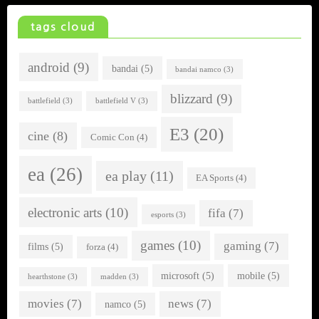
tags cloud
android
(9)
bandai
(5)
bandai namco
(3)
blizzard
(9)
battlefield
(3)
battlefield V
(3)
E3
(20)
cine
(8)
Comic Con
(4)
ea
(26)
ea play
(11)
EA Sports
(4)
electronic arts
(10)
fifa
(7)
esports
(3)
games
(10)
gaming
(7)
films
(5)
forza
(4)
microsoft
(5)
mobile
(5)
hearthstone
(3)
madden
(3)
movies
(7)
news
(7)
namco
(5)