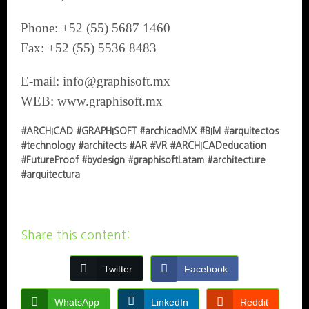
Phone: +52 (55) 5687 1460
Fax: +52 (55) 5536 8483
E-mail: info@graphisoft.mx
WEB: www.graphisoft.mx
#ARCHICAD #GRAPHISOFT #archicadMX #BIM #arquitectos
#technology #architects #AR #VR #ARCHICADeducation
#FutureProof #bydesign #graphisoftLatam
#architecture
#arquitectura
Share this content:
Twitter
Facebook
WhatsApp
LinkedIn
Reddit