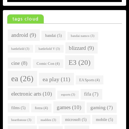
tags cloud
android
(9)
bandai
(5)
bandai namco
(3)
blizzard
(9)
battlefield
(3)
battlefield V
(3)
E3
(20)
cine
(8)
Comic Con
(4)
ea
(26)
ea play
(11)
EA Sports
(4)
electronic arts
(10)
fifa
(7)
esports
(3)
games
(10)
gaming
(7)
films
(5)
forza
(4)
microsoft
(5)
mobile
(5)
hearthstone
(3)
madden
(3)