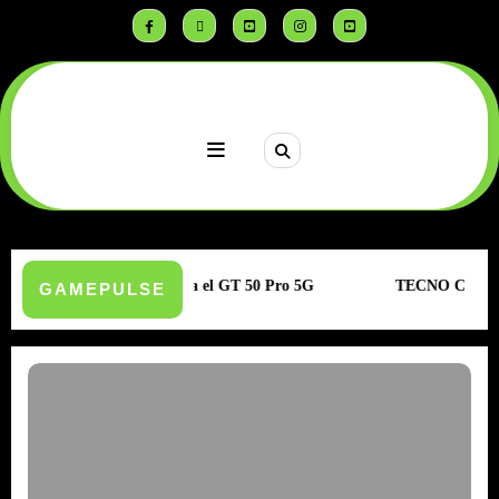
Saltar
al
contenido
tudiantes
Infinix lanza el GT 50 Pro 5G
TECNO CAMON 50 | Sen
GAMEPULSE