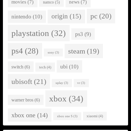
movies
(7)
news
(7)
namco
(5)
pc
(20)
origin
(15)
nintendo
(10)
playstation
(32)
ps3
(9)
ps4
(28)
steam
(19)
sony
(3)
ubi
(10)
switch
(6)
tech
(4)
ubisoft
(21)
uplay
(3)
vr
(3)
xbox
(34)
warner bros
(6)
xbox one
(14)
xiaomi
(4)
xbox one S
(3)