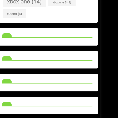
xbox one
(14)
xbox one S
(3)
xiaomi
(4)