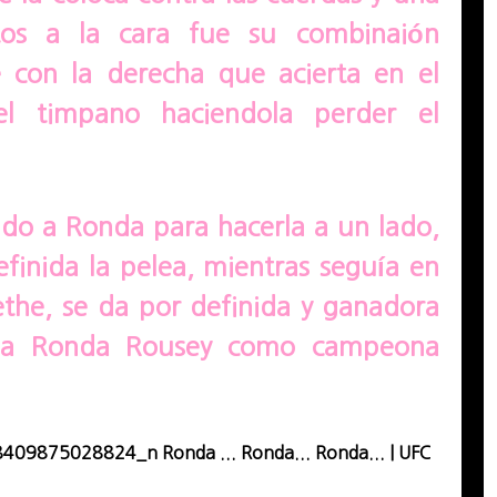
tos a la cara fue su combinaión
 con la derecha que acierta en el
el timpano haciendola perder el
ando a Ronda para hacerla a un lado,
finida la pelea, mientras seguía en
ethe, se da por definida y ganadora
il a Ronda Rousey como campeona