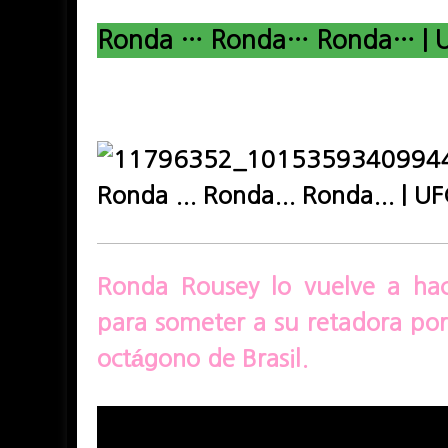
Ronda … Ronda… Ronda… | 
Ronda Rousey lo vuelve a hac
para someter a su retadora por
octágono de Brasil.