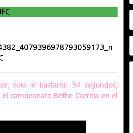
UFC
er, solo le bastaron 34 segundos,
 el campeonato Bethe Correia en el