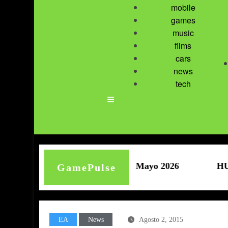
mobile
games
music
films
cars
news
tech
aomi | Descuentos | Mayo 2026
HUAWEI | MatePad 
GamePulse
EA
News
Agosto 2, 2015