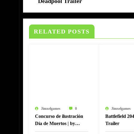
Deadpool Trailer
RELATED POSTS
Jimxelgames
0
Jimxelgames
Concurso de ilustración
Battlefield 20
Día de Muertos | by
Trailer
CorelDRAW