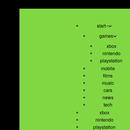
Saltar
al
start¬
contenido
games
xbox
nintendo
playstation
mobile
films
music
cars
news
tech
xbox
nintendo
playstation