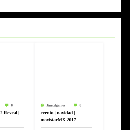
0
Jimxelgames
0
42 Reveal |
evento | navidad |
movistarMX 2017