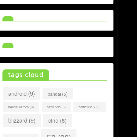
tags cloud
android
(9)
bandai
(5)
bandai namco
(3)
battlefield
(3)
battlefield V
(3)
blizzard
(9)
cine
(8)