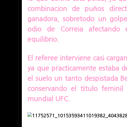
combinacion de puños direc
ganadora, sobretodo un golpe
odio de Correia afectando 
equilibrio.
El referee interviene casi carg
ya que practicamente estaba de
el suelo un tanto despistada B
conservando el título femin
mundial UFC.