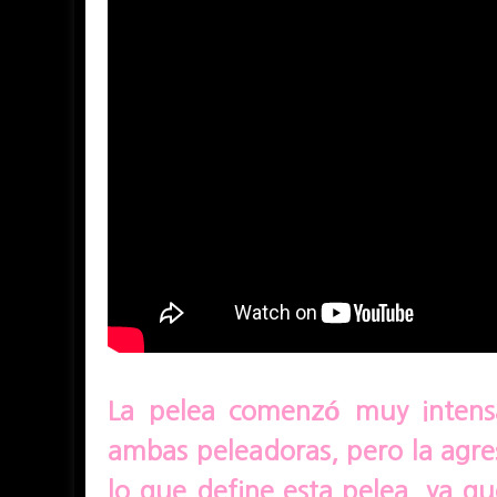
La pelea comenzó muy intensa
ambas peleadoras, pero la agre
lo que define esta pelea, ya qu