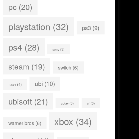
pc
(20)
playstation
(32)
ps3
(9)
ps4
(28)
sony
(3)
steam
(19)
switch
(6)
ubi
(10)
tech
(4)
ubisoft
(21)
uplay
(3)
vr
(3)
xbox
(34)
warner bros
(6)