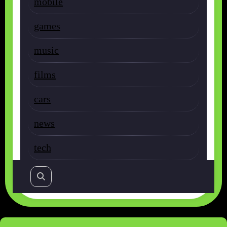
mobile
games
music
films
cars
news
tech