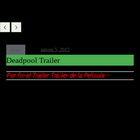
Infinix lanza el GT 50 Pro 5G
TECNO CAMON 50 | Sensor Sony | Resistencia Extrema
Amazfit Active Max: para gamers
news
agosto 5, 2015
Deadpool Trailer
Por fin el Trailer Tráiler de la Pelicula…