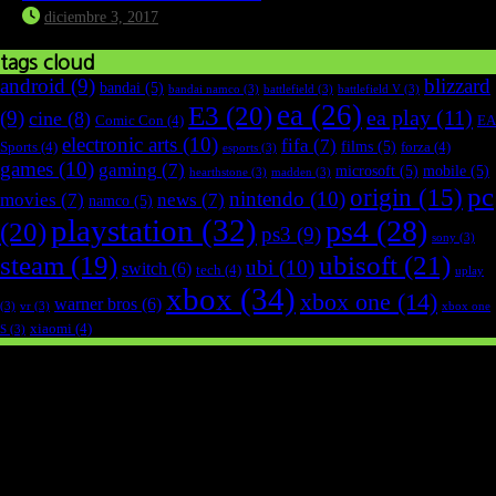
diciembre 3, 2017
tags cloud
android
(9)
blizzard
bandai
(5)
bandai namco
(3)
battlefield
(3)
battlefield V
(3)
ea
(26)
E3
(20)
ea play
(11)
(9)
cine
(8)
Comic Con
(4)
EA
electronic arts
(10)
fifa
(7)
films
(5)
Sports
(4)
forza
(4)
esports
(3)
games
(10)
gaming
(7)
microsoft
(5)
mobile
(5)
hearthstone
(3)
madden
(3)
pc
origin
(15)
nintendo
(10)
movies
(7)
news
(7)
namco
(5)
playstation
(32)
ps4
(28)
(20)
ps3
(9)
sony
(3)
ubisoft
(21)
steam
(19)
ubi
(10)
switch
(6)
tech
(4)
uplay
xbox
(34)
xbox one
(14)
warner bros
(6)
(3)
vr
(3)
xbox one
xiaomi
(4)
S
(3)