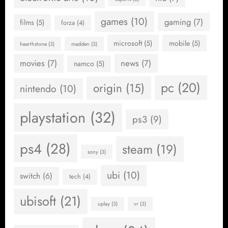
games
(10)
gaming
(7)
films
(5)
forza
(4)
microsoft
(5)
mobile
(5)
hearthstone
(3)
madden
(3)
movies
(7)
news
(7)
namco
(5)
pc
(20)
origin
(15)
nintendo
(10)
playstation
(32)
ps3
(9)
ps4
(28)
steam
(19)
sony
(3)
ubi
(10)
switch
(6)
tech
(4)
ubisoft
(21)
uplay
(3)
vr
(3)