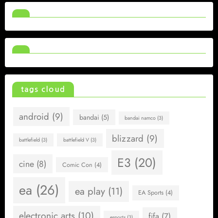
tags cloud
android
(9)
bandai
(5)
bandai namco
(3)
blizzard
(9)
battlefield
(3)
battlefield V
(3)
E3
(20)
cine
(8)
Comic Con
(4)
ea
(26)
ea play
(11)
EA Sports
(4)
electronic arts
(10)
fifa
(7)
esports
(3)