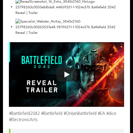
#Battlefield2042 #Battlefield #OnlyInBattlefield #EA #dice
#ElectronicArts