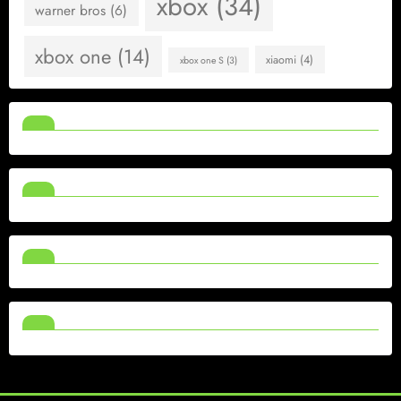
xbox
(34)
warner bros
(6)
xbox one
(14)
xiaomi
(4)
xbox one S
(3)