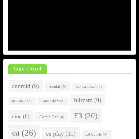
tags cloud
android
(9)
bandai
(5)
bandai namco
(3)
blizzard
(9)
battlefield
(3)
battlefield V
(3)
E3
(20)
cine
(8)
Comic Con
(4)
ea
(26)
ea play
(11)
EA Sports
(4)