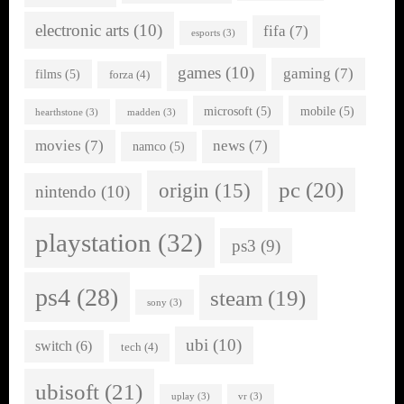
electronic arts
(10)
fifa
(7)
esports
(3)
games
(10)
gaming
(7)
films
(5)
forza
(4)
microsoft
(5)
mobile
(5)
hearthstone
(3)
madden
(3)
movies
(7)
news
(7)
namco
(5)
pc
(20)
origin
(15)
nintendo
(10)
playstation
(32)
ps3
(9)
ps4
(28)
steam
(19)
sony
(3)
ubi
(10)
switch
(6)
tech
(4)
ubisoft
(21)
uplay
(3)
vr
(3)