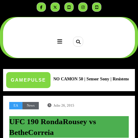
Saltar
al
contenido
TECNO CAMON 50 | Sensor Sony | Resistencia Extrema
GAMEPULSE
EA
News
Julio 26, 2015
UFC 190 RondaRousey vs
BetheCorreia