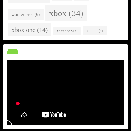
xbox
(34)
warner bros
(6)
xbox one
(14)
xiaomi
(4)
xbox one S
(3)