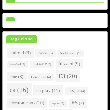
tags cloud
android
(9)
bandai
(5)
bandai namco
(3)
blizzard
(9)
battlefield
(3)
battlefield V
(3)
E3
(20)
cine
(8)
Comic Con
(4)
ea
(26)
ea play
(11)
EA Sports
(4)
electronic arts
(10)
fifa
(7)
esports
(3)