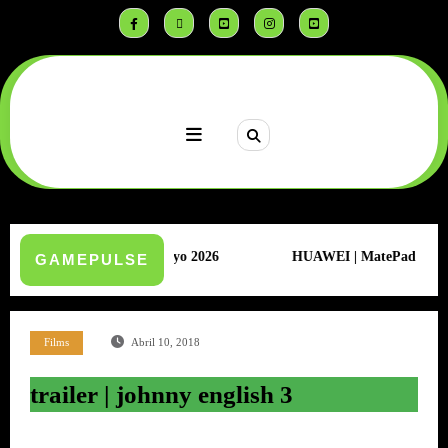
Saltar
al
contenido
 Descuentos | Mayo 2026
HUAWEI | MatePad | IA, multitasking 
GAMEPULSE
Films
Abril 10, 2018
trailer | johnny english 3