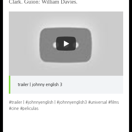
Clark. Guion: William Davies.
trailer | johnny english 3
#trailer | #johnnyenglish | #johnnyenglish3 #universal #films
#cine #peliculas