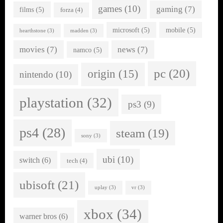
games
(10)
gaming
(7)
films
(5)
forza
(4)
microsoft
(5)
mobile
(5)
hearthstone
(3)
madden
(3)
movies
(7)
news
(7)
namco
(5)
pc
(20)
origin
(15)
nintendo
(10)
playstation
(32)
ps3
(9)
ps4
(28)
steam
(19)
sony
(3)
ubi
(10)
switch
(6)
tech
(4)
ubisoft
(21)
uplay
(3)
vr
(3)
xbox
(34)
warner bros
(6)