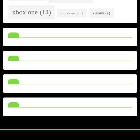
xbox one
(14)
xiaomi
(4)
xbox one S
(3)