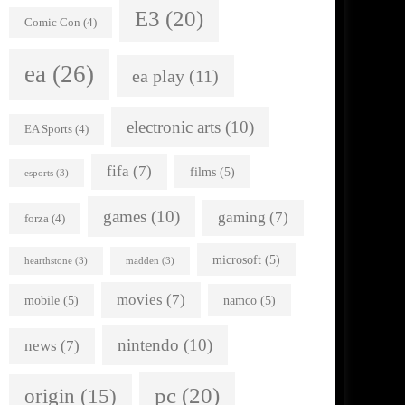
E3
(20)
Comic Con
(4)
ea
(26)
ea play
(11)
electronic arts
(10)
EA Sports
(4)
fifa
(7)
films
(5)
esports
(3)
games
(10)
gaming
(7)
forza
(4)
microsoft
(5)
hearthstone
(3)
madden
(3)
movies
(7)
mobile
(5)
namco
(5)
nintendo
(10)
news
(7)
pc
(20)
origin
(15)