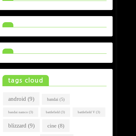
tags cloud
android
(9)
bandai
(5)
bandai namco
(3)
battlefield
(3)
battlefield V
(3)
blizzard
(9)
cine
(8)