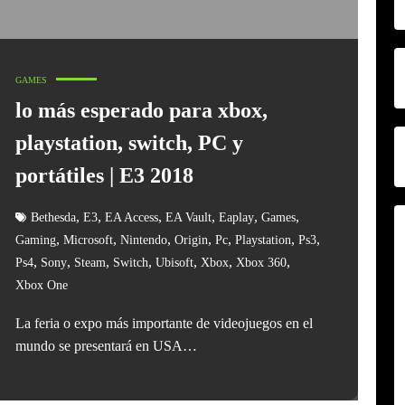
GAMES
lo más esperado para xbox,
playstation, switch, PC y
portátiles | E3 2018
,
,
,
,
,
,
Bethesda
E3
EA Access
EA Vault
Eaplay
Games
,
,
,
,
,
,
,
Gaming
Microsoft
Nintendo
Origin
Pc
Playstation
Ps3
,
,
,
,
,
,
,
Ps4
Sony
Steam
Switch
Ubisoft
Xbox
Xbox 360
Xbox One
La feria o expo más importante de videojuegos en el
mundo se presentará en USA…