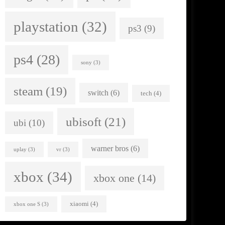
playstation
(32)
ps3
(9)
ps4
(28)
sony
(3)
steam
(19)
switch
(6)
tech
(4)
ubisoft
(21)
ubi
(10)
warner bros
(6)
uplay
(3)
vr
(3)
xbox
(34)
xbox one
(14)
xiaomi
(4)
xbox one S
(3)