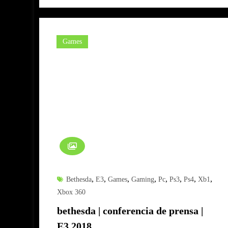
Games
,
,
,
,
,
,
,
,
Bethesda
E3
Games
Gaming
Pc
Ps3
Ps4
Xb1
Xbox 360
bethesda | conferencia de prensa |
E3 2018