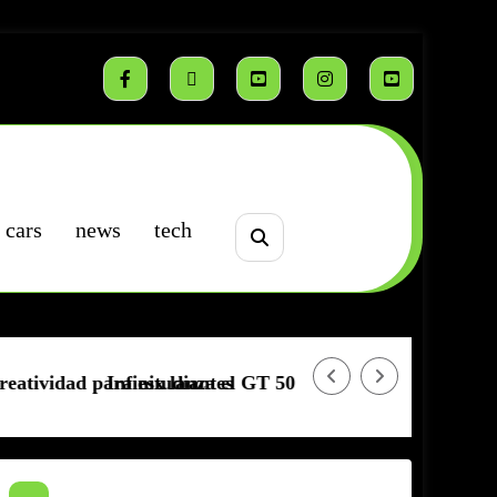
cars
news
tech
para estudiantes
Infinix lanza el GT 50 Pro 5G
TECNO CAMON 50