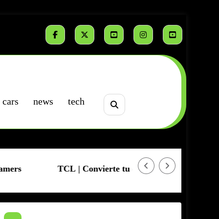
cars
news
tech
TCL | Convierte tu casa en estadio
Amazfit Bip 