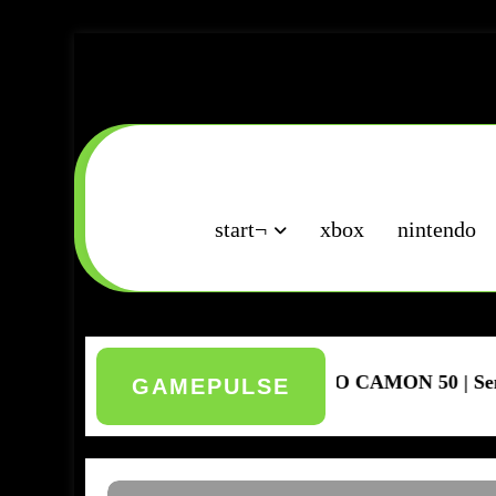
Saltar
al
contenido
start¬
xbox
nintendo
 Pro 5G
TECNO CAMON 50 | Sensor Sony | Resis
GAMEPULSE