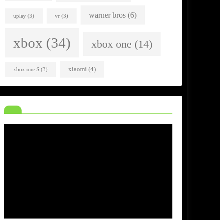
warner bros
(6)
uplay
(3)
vr
(3)
xbox
(34)
xbox one
(14)
xiaomi
(4)
xbox one S
(3)