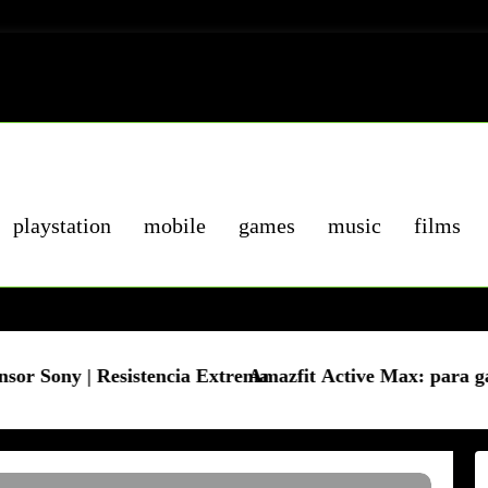
playstation
mobile
games
music
films
tencia Extrema
Amazfit Active Max: para gamers