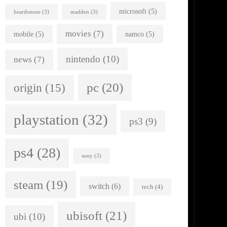
microsoft
(5)
hearthstone
(3)
madden
(3)
movies
(7)
mobile
(5)
namco
(5)
nintendo
(10)
news
(7)
pc
(20)
origin
(15)
playstation
(32)
ps3
(9)
ps4
(28)
sony
(3)
steam
(19)
switch
(6)
tech
(4)
ubisoft
(21)
ubi
(10)