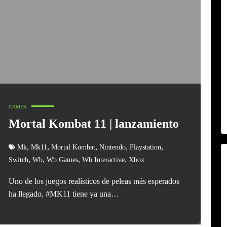
GAMES
Mortal Kombat 11 | lanzamiento
,
,
,
,
,
Mk
Mk11
Mortal Kombat
Nintendo
Playstation
,
,
,
,
Switch
Wb
Wb Games
Wb Interactive
Xbox
Uno de los juegos realísticos de peleas más esperados
ha llegado, #MK11 tiene ya una…