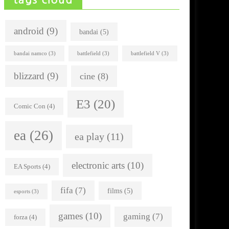
android
(9)
bandai
(5)
bandai namco
(3)
battlefield
(3)
battlefield V
(3)
blizzard
(9)
cine
(8)
E3
(20)
Comic Con
(4)
ea
(26)
ea play
(11)
electronic arts
(10)
EA Sports
(4)
fifa
(7)
films
(5)
esports
(3)
games
(10)
gaming
(7)
forza
(4)