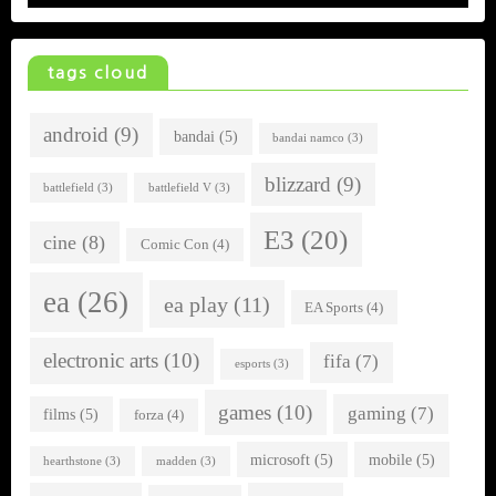
tags cloud
android
(9)
bandai
(5)
bandai namco
(3)
blizzard
(9)
battlefield
(3)
battlefield V
(3)
E3
(20)
cine
(8)
Comic Con
(4)
ea
(26)
ea play
(11)
EA Sports
(4)
electronic arts
(10)
fifa
(7)
esports
(3)
games
(10)
gaming
(7)
films
(5)
forza
(4)
microsoft
(5)
mobile
(5)
hearthstone
(3)
madden
(3)