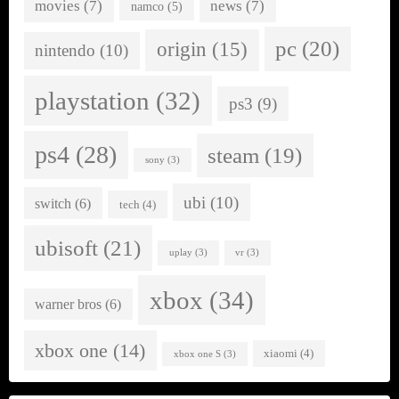
movies
(7)
news
(7)
namco
(5)
pc
(20)
origin
(15)
nintendo
(10)
playstation
(32)
ps3
(9)
ps4
(28)
steam
(19)
sony
(3)
ubi
(10)
switch
(6)
tech
(4)
ubisoft
(21)
uplay
(3)
vr
(3)
xbox
(34)
warner bros
(6)
xbox one
(14)
xiaomi
(4)
xbox one S
(3)