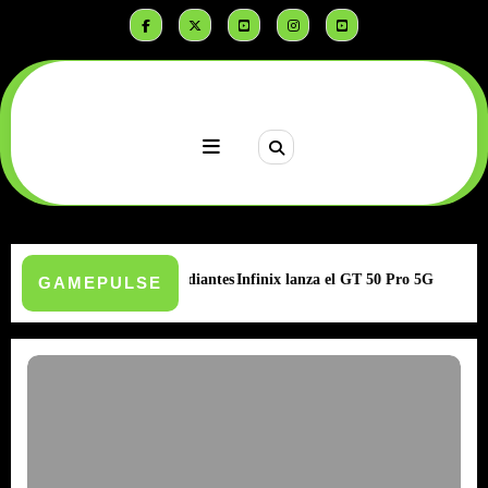
Saltar
al
contenido
reatividad para estudiantes
Infinix lanza el GT 50 Pro 5G
TEC
GAMEPULSE