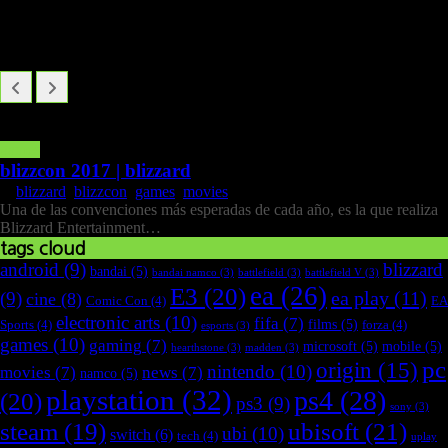
Infinix lanza el GT 50 Pro 5G
TECNO CAMON 50 | Sensor Sony | Resistencia Extrema
Amazfit Active Max: para gamers
games
blizzcon 2017 | blizzard
blizzard
,
blizzcon
,
games
,
movies
Una de las convenciones más esperadas de cada año, es la que realiza
Blizzard Entertainment…
tags cloud
android
(9)
blizzard
bandai
(5)
bandai namco
(3)
battlefield
(3)
battlefield V
(3)
ea
(26)
E3
(20)
ea play
(11)
(9)
cine
(8)
Comic Con
(4)
EA
electronic arts
(10)
fifa
(7)
films
(5)
Sports
(4)
forza
(4)
esports
(3)
games
(10)
gaming
(7)
microsoft
(5)
mobile
(5)
hearthstone
(3)
madden
(3)
pc
origin
(15)
nintendo
(10)
movies
(7)
news
(7)
namco
(5)
playstation
(32)
ps4
(28)
(20)
ps3
(9)
sony
(3)
ubisoft
(21)
steam
(19)
ubi
(10)
switch
(6)
tech
(4)
uplay