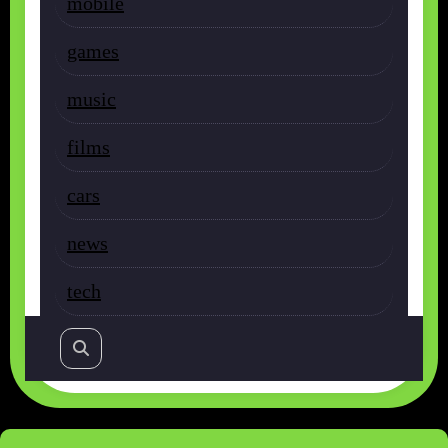
mobile
games
music
films
cars
news
tech