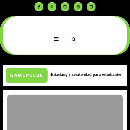
Saltar
al
contenido
 MatePad | IA, multitasking y creatividad para estudiantes
Infinix lanz
GAMEPULSE