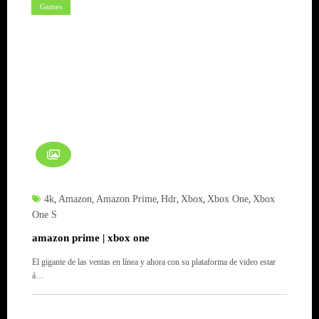
Games
4k
Amazon
Amazon Prime
Hdr
Xbox
Xbox One
Xbox
,
,
,
,
,
,
One S
amazon prime | xbox one
El gigante de las ventas en línea y ahora con su plataforma de video estar
á…