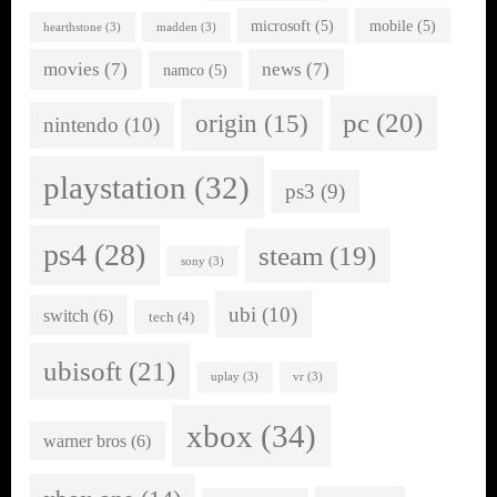
microsoft
(5)
mobile
(5)
hearthstone
(3)
madden
(3)
movies
(7)
news
(7)
namco
(5)
pc
(20)
origin
(15)
nintendo
(10)
playstation
(32)
ps3
(9)
ps4
(28)
steam
(19)
sony
(3)
ubi
(10)
switch
(6)
tech
(4)
ubisoft
(21)
uplay
(3)
vr
(3)
xbox
(34)
warner bros
(6)