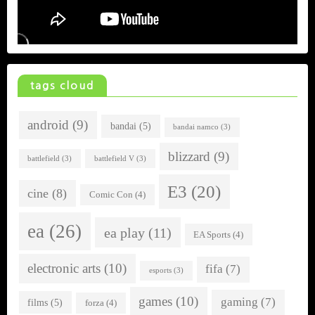
tags cloud
android
(9)
bandai
(5)
bandai namco
(3)
blizzard
(9)
battlefield
(3)
battlefield V
(3)
E3
(20)
cine
(8)
Comic Con
(4)
ea
(26)
ea play
(11)
EA Sports
(4)
electronic arts
(10)
fifa
(7)
esports
(3)
games
(10)
gaming
(7)
films
(5)
forza
(4)