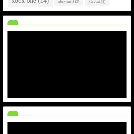
xbox one
(14)
xiaomi
(4)
xbox one S
(3)