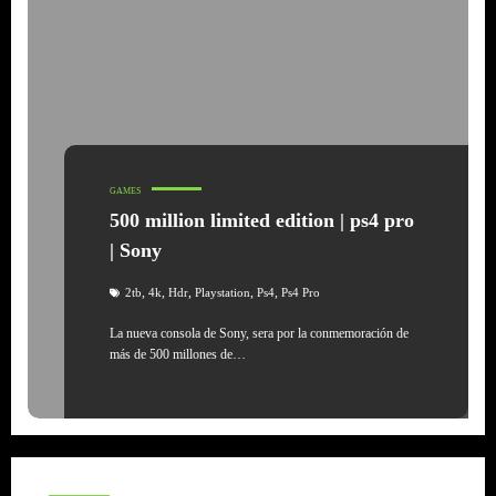
GAMES
500 million limited edition | ps4 pro
| Sony
,
,
,
,
,
2tb
4k
Hdr
Playstation
Ps4
Ps4 Pro
La nueva consola de Sony, sera por la conmemoración de
más de 500 millones de…