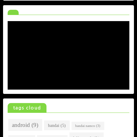
tags cloud
android
(9)
bandai
(5)
bandai namco
(3)