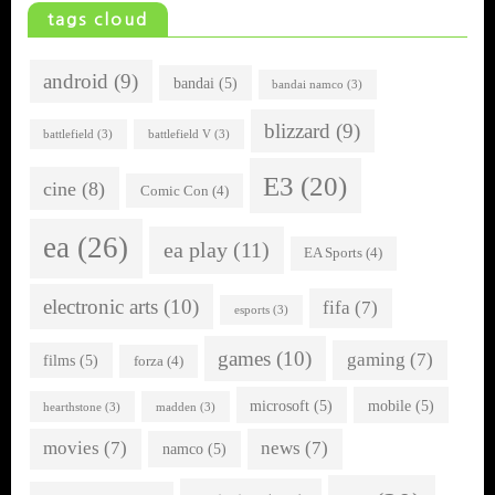
tags cloud
android
(9)
bandai
(5)
bandai namco
(3)
blizzard
(9)
battlefield
(3)
battlefield V
(3)
E3
(20)
cine
(8)
Comic Con
(4)
ea
(26)
ea play
(11)
EA Sports
(4)
electronic arts
(10)
fifa
(7)
esports
(3)
games
(10)
gaming
(7)
films
(5)
forza
(4)
microsoft
(5)
mobile
(5)
hearthstone
(3)
madden
(3)
movies
(7)
news
(7)
namco
(5)