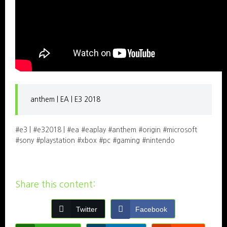
anthem | EA | E3 2018
#e3 | #e32018 | #ea #eaplay #anthem #origin #microsoft
#sony #playstation #xbox #pc #gaming #nintendo
Share this content:
Twitter
Facebook