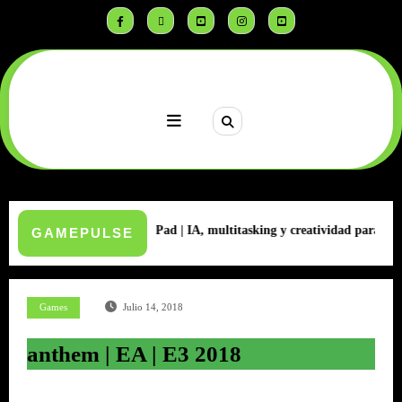
Saltar
al
contenido
 | MatePad | IA, multitasking y creatividad para estudiantes
Infinix la
GAMEPULSE
Games
Julio 14, 2018
anthem | EA | E3 2018