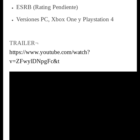
ESRB
(Rating Pendiente)
Versiones
PC, Xbox One y Playstation 4
TRAILER¬
https://www.youtube.com/watch?
v=ZFwylDNpgFc&t