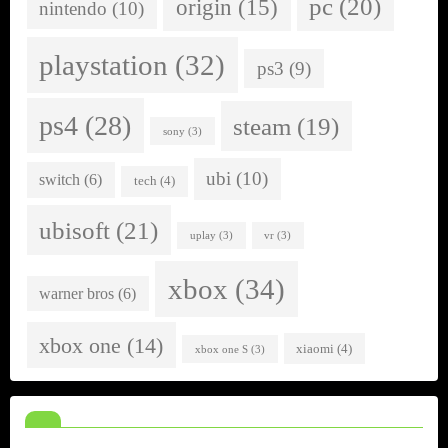
pc
(20)
origin
(15)
nintendo
(10)
playstation
(32)
ps3
(9)
ps4
(28)
steam
(19)
sony
(3)
ubi
(10)
switch
(6)
tech
(4)
ubisoft
(21)
uplay
(3)
vr
(3)
xbox
(34)
warner bros
(6)
xbox one
(14)
xiaomi
(4)
xbox one S
(3)