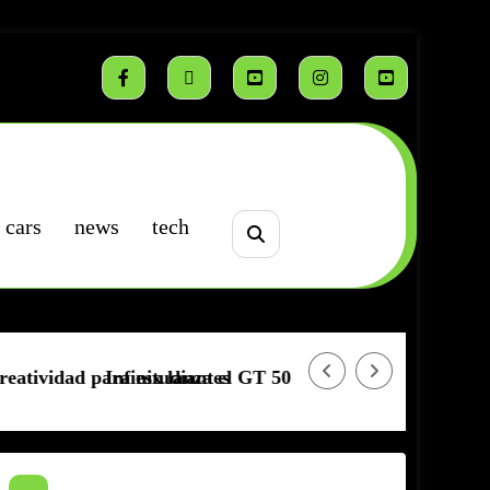
cars
news
tech
studiantes
ix lanza el GT 50 Pro 5G
TECNO CAMON 50 | Sen