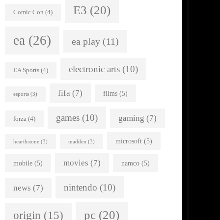
E3
(20)
Comic Con
(4)
ea
(26)
ea play
(11)
electronic arts
(10)
EA Sports
(4)
fifa
(7)
films
(5)
esports
(3)
games
(10)
gaming
(7)
forza
(4)
microsoft
(5)
hearthstone
(3)
madden
(3)
movies
(7)
mobile
(5)
namco
(5)
nintendo
(10)
news
(7)
pc
(20)
origin
(15)