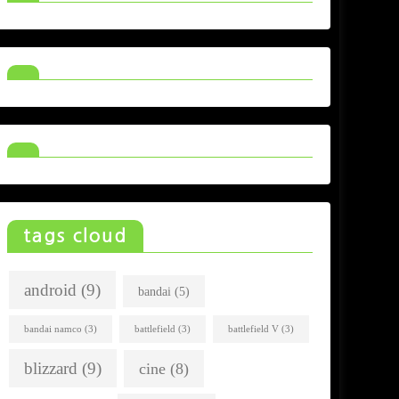
tags cloud
android
(9)
bandai
(5)
bandai namco
(3)
battlefield
(3)
battlefield V
(3)
blizzard
(9)
cine
(8)