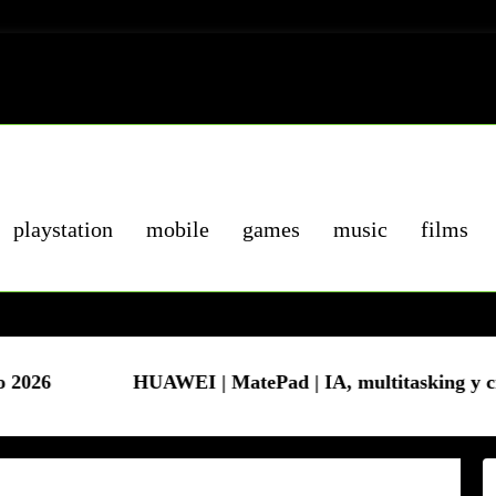
playstation
mobile
games
music
films
AWEI | MatePad | IA, multitasking y creatividad para e
Infin