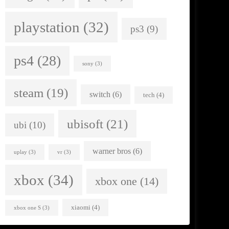
playstation
(32)
ps3
(9)
ps4
(28)
sony
(3)
steam
(19)
switch
(6)
tech
(4)
ubisoft
(21)
ubi
(10)
warner bros
(6)
uplay
(3)
vr
(3)
xbox
(34)
xbox one
(14)
xiaomi
(4)
xbox one S
(3)